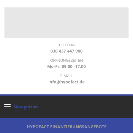
TELEFON
030 437 447 900
ÖFFNUNGSZEITEN
Mo-Fr: 09.00 -17.00
E-MAIL
info@hypofact.de
Navigation
HYPOFACT-FINANZIERUNGSANGEBOTE