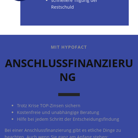
schnellere Tilgung der
Restschuld
MIT HYPOFACT
ANSCHLUSSFINANZIERU
NG
Trotz Krise TOP-Zinsen sichern
Kostenfreie und unabhängige Beratung
Hilfe bei jedem Schritt der Entscheidungsfindung
Bei einer Anschlussfinanzierung gibt es etliche Dinge zu
beachten. Auch wenn Sie ganz am Anfang stehen: