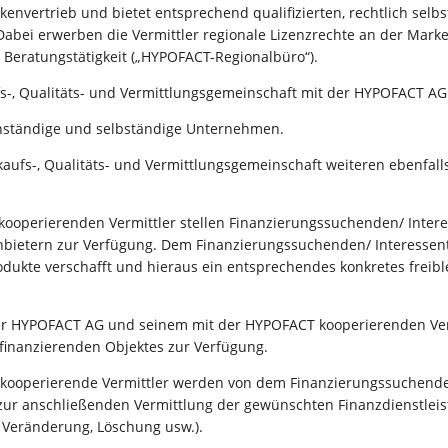
envertrieb und bietet entsprechend qualifizierten, rechtlich selbs
bei erwerben die Vermittler regionale Lizenzrechte an der Mark
d Beratungstätigkeit („HYPOFACT-Regionalbüro“).
fs-, Qualitäts- und Vermittlungsgemeinschaft mit der HYPOFACT AG
nständige und selbständige Unternehmen.
aufs-, Qualitäts- und Vermittlungsgemeinschaft weiteren ebenfalls
operierenden Vermittler stellen Finanzierungssuchenden/ Intere
nbietern zur Verfügung. Dem Finanzierungssuchenden/ Interessent
dukte verschafft und hieraus ein entsprechendes konkretes freib
 der HYPOFACT AG und seinem mit der HYPOFACT kooperierenden Ve
 finanzierenden Objektes zur Verfügung.
ooperierende Vermittler werden von dem Finanzierungssuchenden/
zur anschließenden Vermittlung der gewünschten Finanzdienstlei
 Veränderung, Löschung usw.).